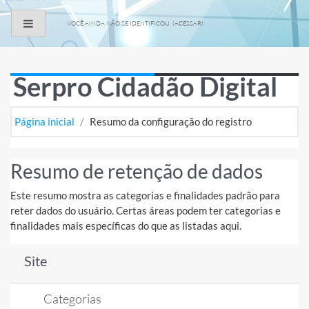
Ir para o conteúdo principal
Painel lateral
VOCÊ AINDA NÃO SE IDENTIFICOU. (
ACESSAR
)
Serpro Cidadão Digital
Página inicial
Resumo da configuração do registro
Resumo de retenção de dados
Este resumo mostra as categorias e finalidades padrão para
reter dados do usuário. Certas áreas podem ter categorias e
finalidades mais específicas do que as listadas aqui.
Site
Categorias